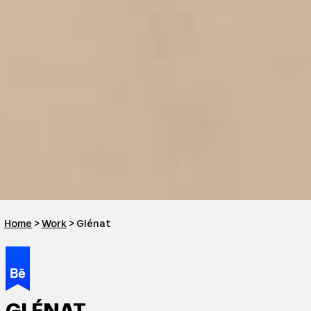
Home
>
Work
> Glénat
GLÉNAT