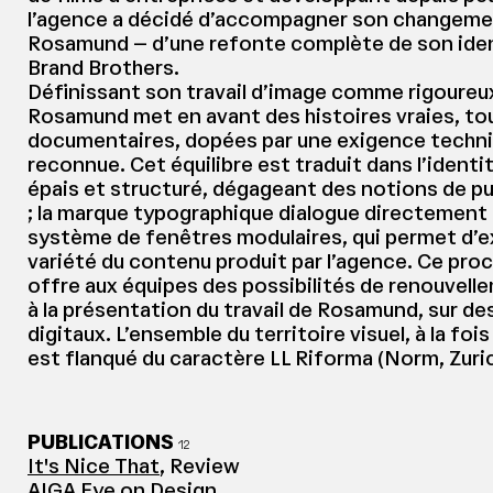
l’agence a décidé d’accompagner son changemen
Rosamund – d’une refonte complète de son iden
Brand Brothers.
Définissant son travail d’image comme rigoureux 
Rosamund met en avant des histoires vraies, 
documentaires, dopées par une exigence techni
reconnue. Cet équilibre est traduit dans l’iden
épais et structuré, dégageant des notions de p
; la marque typographique dialogue directement 
système de fenêtres modulaires, qui permet d’ex
variété du contenu produit par l’agence. Ce pr
offre aux équipes des possibilités de renouvel
à la présentation du travail de Rosamund, sur d
digitaux. L’ensemble du territoire visuel, à la foi
est flanqué du caractère LL Riforma (Norm, Zuric
PUBLICATIONS
12
It's Nice That
, Review
AIGA Eye on Design