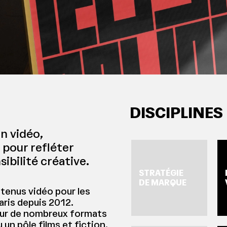
DISCIPLINES
n vidéo,
 pour refléter
sibilité créative.
STRATÉGIE
IDENTI
DE MARQUE
enus vidéo pour les
aris depuis 2012.
sur de nombreux formats
un pôle films et fiction,