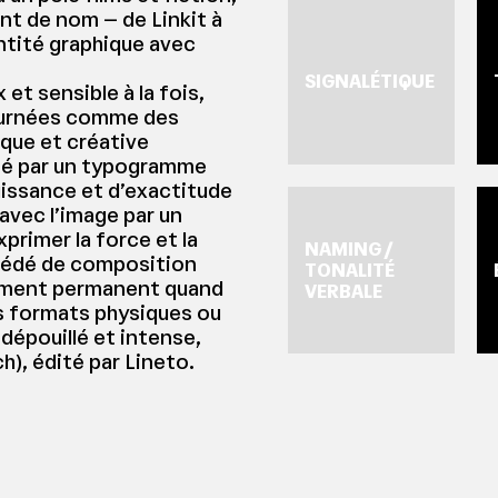
t de nom – de Linkit à
tité graphique avec
SIGNALÉTIQUE
et sensible à la fois,
tournées comme des
que et créative
tité par un typogramme
uissance et d’exactitude
avec l’image par un
primer la force et la
NAMING /
océdé de composition
TONALITÉ
lement permanent quand
VERBALE
es formats physiques ou
s dépouillé et intense,
h), édité par Lineto.