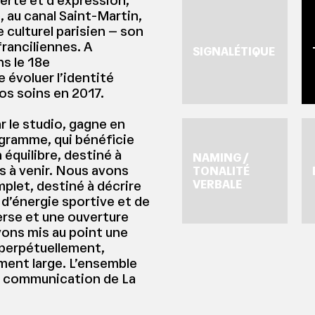
verte et d’expression,
, au canal Saint-Martin,
 culturel parisien – son
ranciliennes. A
SIGNALÉTIQUE
ns le 18e
 évoluer l’identité
os soins en 2017.
r le studio, gagne en
gramme, qui bénéficie
 équilibre, destiné à
NAMING /
s à venir. Nous avons
TONALITÉ
VERBALE
mplet, destiné à décrire
 d’énergie sportive et de
rse et une ouverture
vons mis au point une
 perpétuellement,
ment large. L’ensemble
e communication de La