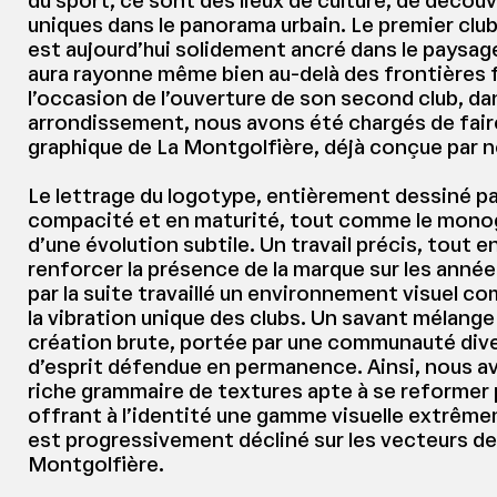
du sport, ce sont des lieux de culture, de décou
uniques dans le panorama urbain. Le premier club
est aujourd’hui solidement ancré dans le paysage
aura rayonne même bien au-delà des frontières f
l’occasion de l’ouverture de son second club, da
arrondissement, nous avons été chargés de faire
graphique de La Montgolfière, déjà conçue par n
Le lettrage du logotype, entièrement dessiné pa
compacité et en maturité, tout comme le mono
d’une évolution subtile. Un travail précis, tout en
renforcer la présence de la marque sur les année
par la suite travaillé un environnement visuel co
la vibration unique des clubs. Un savant mélange
création brute, portée par une communauté dive
d’esprit défendue en permanence. Ainsi, nous a
riche grammaire de textures apte à se reformer
offrant à l’identité une gamme visuelle extrême
est progressivement décliné sur les vecteurs d
Montgolfière.