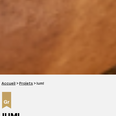
Accueil
>
Projets
> Ium!
IUM!